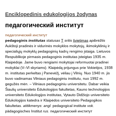
Enciklopedinis edukologijos žodynas
педагогический институт
педагогический институт
pedagoginis
institutas
statusas
T
sritis
švietimas
apibrėžtis
Aukštoji pradinės ir vidurinės mokyklos mokytojų, ikimokyklinių ir
specialiųjų mokyklų pedagoginių kadrų rengimo įstaiga. Lietuvos
Respublikoje pirmasis pedagoginis institutas įsteigtas 1935 m.
Klaipėdoje. Jame buvo rengiami mokytojai reformuotai pradinei
mokyklai (V–VI skyriams). Klaipėdą prijungus prie Vokietijos, 1938
m. institutas perkeltas į Panevėžį, vėliau į Vilnių. Nuo 1940 m. jis
buvo vadinamas Vilniaus pedagoginiu institutu, nuo 1992 m.
gegužės mėn. – Vilniaus pedagoginiu universitetu. Dabar veikia
Šiaulių universiteto Edukologijos fakultetas, Kauno technologijos
universiteto Edukologijos institutas, Vytauto Didžiojo universiteto
Edukologijos katedra ir Klaipėdos universiteto Pedagogikos
fakultetas.
atitikmenys
:
angl.
pedagogical institute
vok.
pädagogisches Institut
rus.
педагогический институт