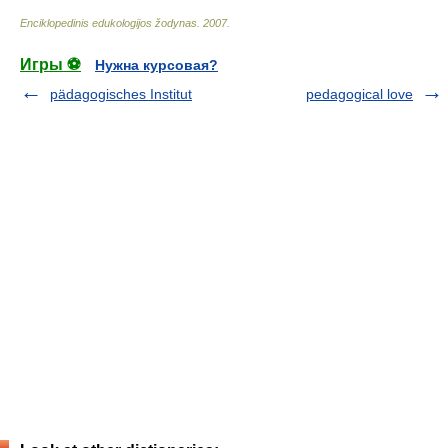
Enciklopedinis edukologijos žodynas
.
2007
.
Игры ⚽
Нужна курсовая?
pädagogisches Institut
pedagogical love